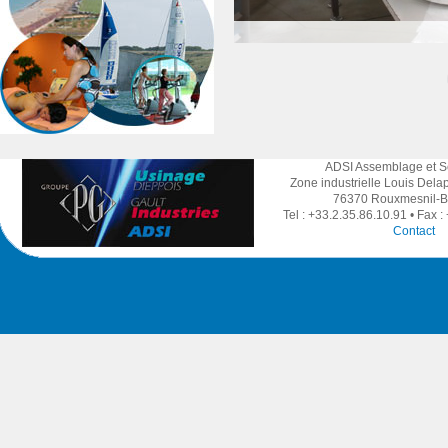
ADSI Assemblage et S
Zone industrielle Louis Dela
76370 Rouxmesnil-Bo
Tel : +33.2.35.86.10.91 • Fax 
Contact