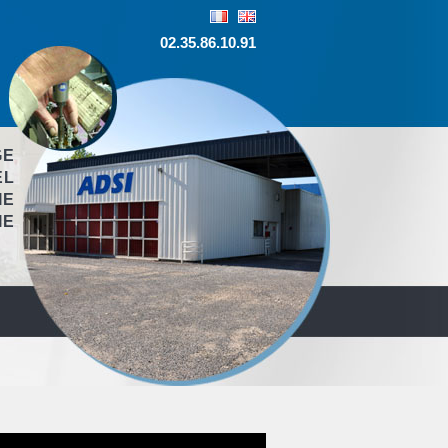
02.35.86.10.91
GE
EL
IE
IE