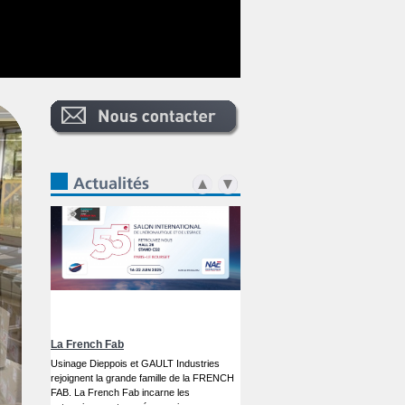
International de l'Aéronautique et de
l'Espace du Bourget, qui se tiendra du
Lundi 16 juin au Dimanche 22 Juin 2025.
Une...
La French Fab
Usinage Dieppois et GAULT Industries
rejoignent la grande famille de la FRENCH
FAB. La French Fab incarne les
entreprises, acteurs économiques,
institutions et sites industriels situés en
France qui se...